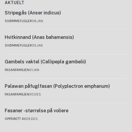
AKTUELT
Stripegås (Anser indicus)
SVØMMEFUGLER
06.JAN
Hvitkinnand (Anas bahamensis)
SVØMMEFUGLER
03.JAN
Gambels vaktel (Callipepla gambelii)
FASANFAMILIEN
01.JAN
Palawan påfuglfasan (Polyplectron emphanum)
FASANFAMILIEN
30.DES
Fasaner -størrelse på voliere
OPPDRETT AV
29.DES