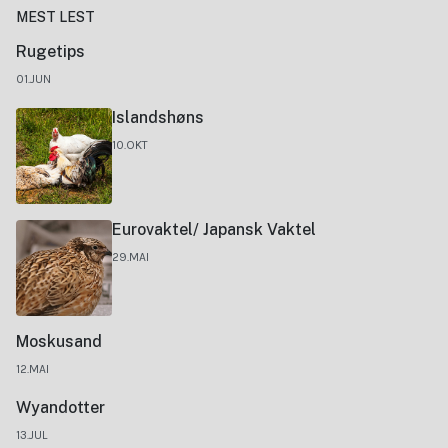
MEST LEST
Rugetips
01.JUN
Islandshøns
10.OKT
Eurovaktel/ Japansk Vaktel
29.MAI
Moskusand
12.MAI
Wyandotter
13.JUL