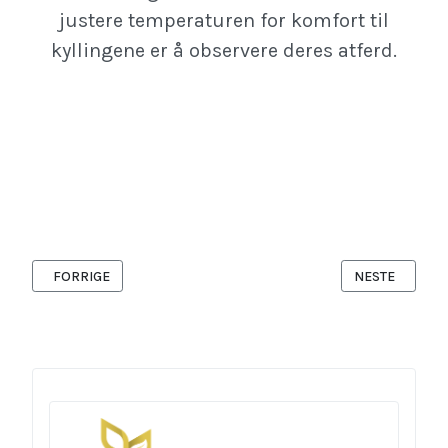
justere temperaturen for komfort til
kyllingene er å observere deres atferd.
FORRIGE ARTIKKEL: FÔRING AV HØNS
NESTE ARTIKK
FORRIGE
NESTE