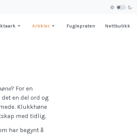
ktaark
Artikler
Fuglepraten
Nettbutikk
høne
? For en
det en del ord og
mmede. Klukkhøne
ntskap med tidlig.
om har begynt å