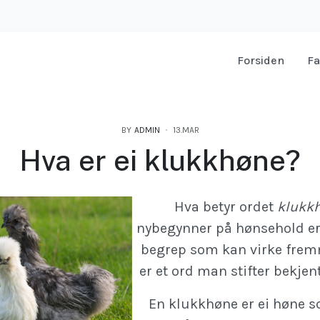
Forsiden
Fa
BY
ADMIN
13.MAR
Hva er ei klukkhøne?
Hva betyr ordet
klukk
nybegynner på hønsehold er 
begrep som kan virke fre
er et ord man stifter bekje
En klukkhøne er ei høne s