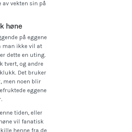
 av vekten sin på
kk høne
iggende på eggene
m man ikke vil at
er dette en uting.
k tvert, og andre
i klukk. Det bruker
r, men noen blir
befruktede eggene
.
denne tiden, eller
høne vil fanatisk
kille henne fra de