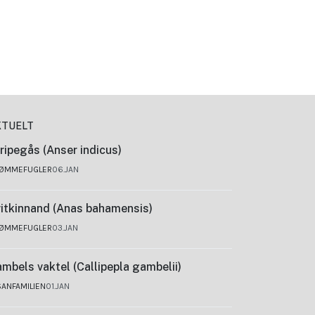
KTUELT
ripegås (Anser indicus)
ØMMEFUGLER
06.JAN
itkinnand (Anas bahamensis)
ØMMEFUGLER
03.JAN
mbels vaktel (Callipepla gambelii)
SANFAMILIEN
01.JAN