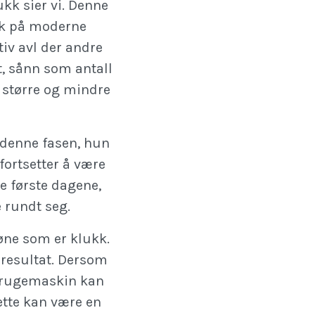
ukk sier vi. Denne
kk på moderne
iv avl der andre
, sånn som antall
i større og mindre
 denne fasen, hun
fortsetter å være
de første dagene,
 rundt seg.
øne som er klukk.
resultat. Dersom
n rugemaskin kan
ette kan være en