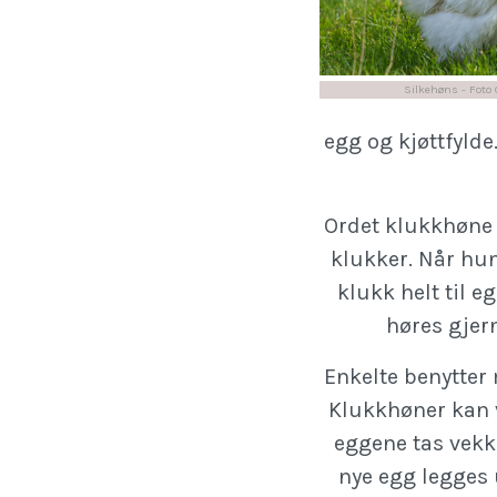
Silkehøns - Foto 
egg og kjøttfylde
Ordet klukkhøne 
klukker. Når hun
klukk helt til e
høres gjer
Enkelte benytter
Klukkhøner kan 
eggene tas vekk
nye egg legges 