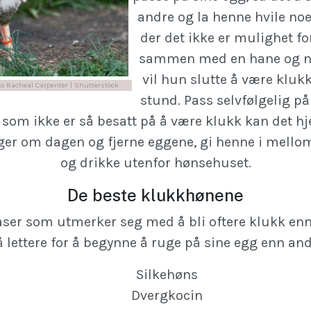
andre og la henne hvile no
der det ikke er mulighet fo
sammen med en hane og n
vil hun slutte å være klukk,
o Racheal Carpenter | Shutterstock
stund. Pass selvfølgelig p
som ikke er så besatt på å være klukk kan det hj
ger om dagen og fjerne eggene, gi henne i mellom
og drikke utenfor hønsehuset.
De beste klukkhønene
raser som utmerker seg med å bli oftere klukk enn
å lettere for å begynne å ruge på sine egg enn and
Silkehøns
Dvergkocin