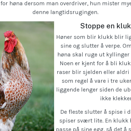
for høna dersom man overdriver, hun mister mye
denne langtidsrugingen.
Stoppe en klu
Høner som blir klukk blir l
sine og slutter å verpe. O
høna skal ruge ut kyllinger 
Noen er kjent for å bli kluk
raser blir sjelden eller aldr
som regel å vare i tre uke
liggende lenger siden de u
ikke klekker
De fleste slutter å spise i 
spiser svært lite. En klukk 
passe på sine egg, så det å s