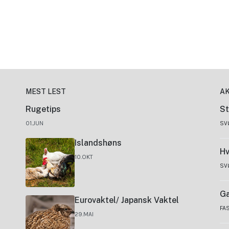
MEST LEST
A
Rugetips
St
01.JUN
SV
Islandshøns
Hv
10.OKT
SV
Ga
Eurovaktel/ Japansk Vaktel
FA
29.MAI