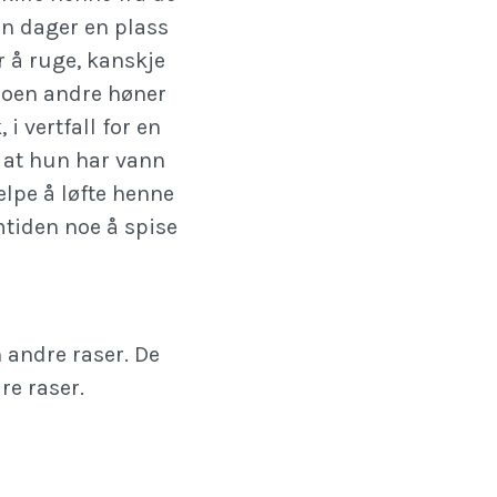
en dager en plass
r å ruge, kanskje
oen andre høner
 i vertfall for en
å at hun har vann
elpe å løfte henne
tiden noe å spise
 andre raser. De
re raser.