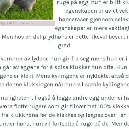
ruge på egg, hun er blitt kl
egenskapen er avlet ve
hønseraser gjennom selekt
Olga Salt | Shutterstock
egenskaper er mere vektlagt
. Men hos en del prydhøns er dette likevel bevart 
grad.
kommer av lydene hun gir fra seg mens hun er i
 går av eggene for å spise klukker hun ofte. Hun 
ggene er klekt. Mens kyllingene er nyklekte, altså 
ne denne klukkingen når hun vil samle kyllingene
 muligheten til også å legge andre egg under ei h
være flotte rugere som gir tilnærmet 100% klekke
 fra klukkhøna før de klekkes og legges over i e
under høna, hun vil fortsette å ruge på de. Men d