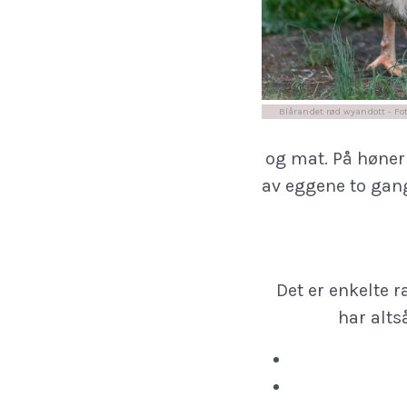
Blårandet rød wyandott - Fot
og mat. På høner 
av eggene to gan
Det er enkelte 
har alts