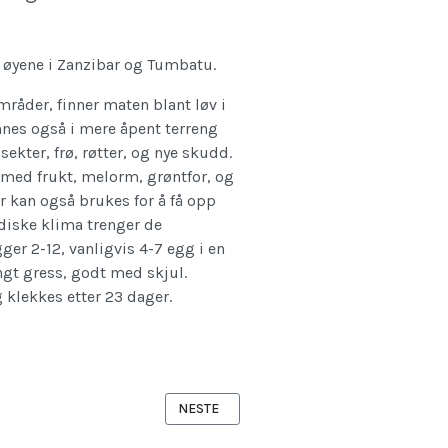
å øyene i Zanzibar og Tumbatu.
mråder, finner maten blant løv i
nes også i mere åpent terreng
sekter, frø, røtter, og nye skudd.
 med frukt, melorm, grøntfor, og
r kan også brukes for å få opp
rdiske klima trenger de
ger 2-12, vanligvis 4-7 egg i en
ngt gress, godt med skjul.
klekkes etter 23 dager.
NESTE ARTIKKEL: HJELMPERLEHØNS - NU
NESTE