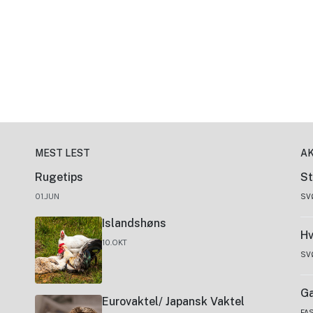
MEST LEST
A
Rugetips
St
01.JUN
SV
Islandshøns
Hv
10.OKT
SV
Ga
Eurovaktel/ Japansk Vaktel
FA