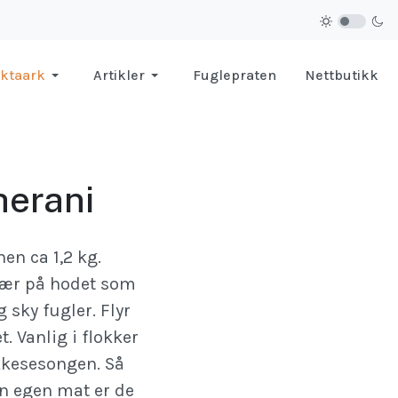
ktaark
Artikler
Fuglepraten
Nettbutikk
herani
en ca 1,2 kg.
fjær på hodet som
g sky fugler. Flyr
t. Vanlig i flokker
kkesesongen. Så
sin egen mat er de