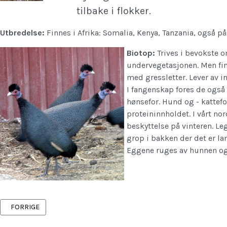
tilbake i flokker.
Utbredelse:
Finnes i Afrika: Somalia, Kenya, Tanzania, også p
Biotop:
Trives i bevokste o
undervegetasjonen. Men fin
med gressletter. Lever av in
I fangenskap fores de også
hønsefor. Hund og - kattefo
proteininnholdet. I vårt no
beskyttelse på vinteren. Leg
grop i bakken der det er la
Eggene ruges av hunnen og 
FORRIGE ARTIKKEL: VILLKALKUN - MELEAGRIS GALLOPAVO
FORRIGE