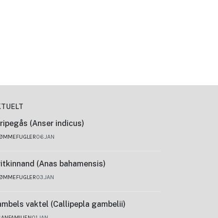
KTUELT
ripegås (Anser indicus)
ØMMEFUGLER
06.JAN
itkinnand (Anas bahamensis)
ØMMEFUGLER
03.JAN
mbels vaktel (Callipepla gambelii)
SANFAMILIEN
01.JAN