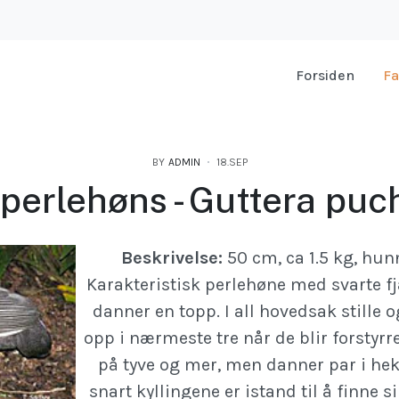
Forsiden
Fa
BY
ADMIN
18.SEP
perlehøns - Guttera puc
Beskrivelse:
50 cm, ca 1.5 kg, hunn
Karakteristisk perlehøne med svarte 
danner en topp. I all hovedsak stille o
opp i nærmeste tre når de blir forstyrre
på tyve og mer, men danner par i he
snart kyllingene er istand til å finne 