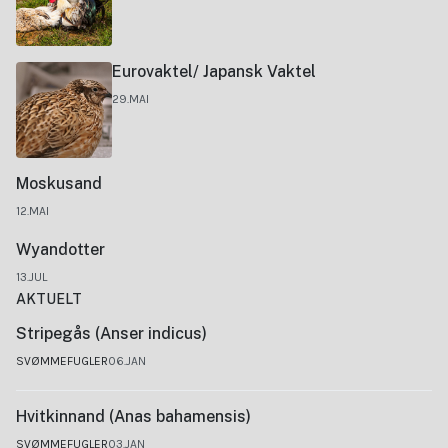
Eurovaktel/ Japansk Vaktel
29.MAI
Moskusand
12.MAI
Wyandotter
13.JUL
AKTUELT
Stripegås (Anser indicus)
SVØMMEFUGLER
06.JAN
Hvitkinnand (Anas bahamensis)
SVØMMEFUGLER
03.JAN