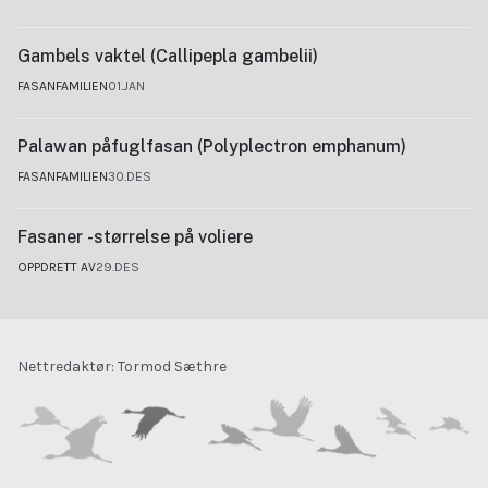
Gambels vaktel (Callipepla gambelii)
FASANFAMILIEN
01.JAN
Palawan påfuglfasan (Polyplectron emphanum)
FASANFAMILIEN
30.DES
Fasaner -størrelse på voliere
OPPDRETT AV
29.DES
Nettredaktør: Tormod Sæthre