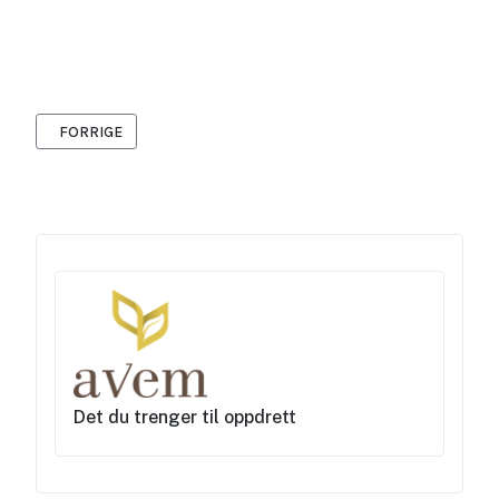
FORRIGE ARTIKKEL: SMÅLENSGÅS
FORRIGE
Det du trenger til oppdrett