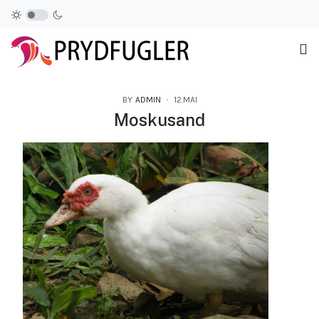
BY
ADMIN
12.MAI
Moskusand