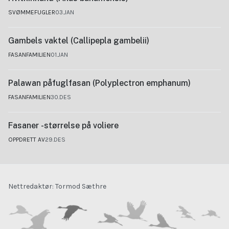
SVØMMEFUGLER
03.JAN
Gambels vaktel (Callipepla gambelii)
FASANFAMILIEN
01.JAN
Palawan påfuglfasan (Polyplectron emphanum)
FASANFAMILIEN
30.DES
Fasaner -størrelse på voliere
OPPDRETT AV
29.DES
Nettredaktør: Tormod Sæthre