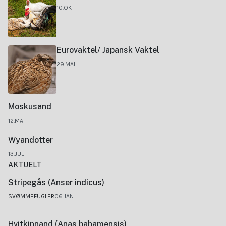
10.OKT
Eurovaktel/ Japansk Vaktel
29.MAI
Moskusand
12.MAI
Wyandotter
13.JUL
AKTUELT
Stripegås (Anser indicus)
SVØMMEFUGLER
06.JAN
Hvitkinnand (Anas bahamensis)