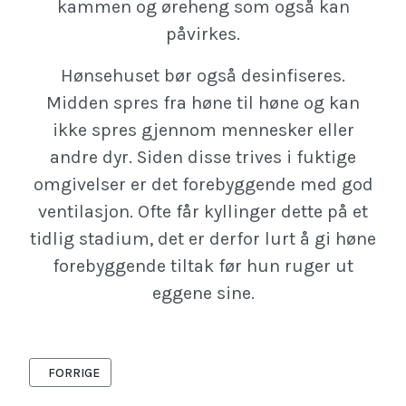
kammen og øreheng som også kan
påvirkes.
Hønsehuset bør også desinfiseres.
Midden spres fra høne til høne og kan
ikke spres gjennom mennesker eller
andre dyr. Siden disse trives i fuktige
omgivelser er det forebyggende med god
ventilasjon. Ofte får kyllinger dette på et
tidlig stadium, det er derfor lurt å gi høne
forebyggende tiltak før hun ruger ut
eggene sine.
FORRIGE ARTIKKEL: FOREBYGGING ER BEDRE ENN Å KURERE
FORRIGE