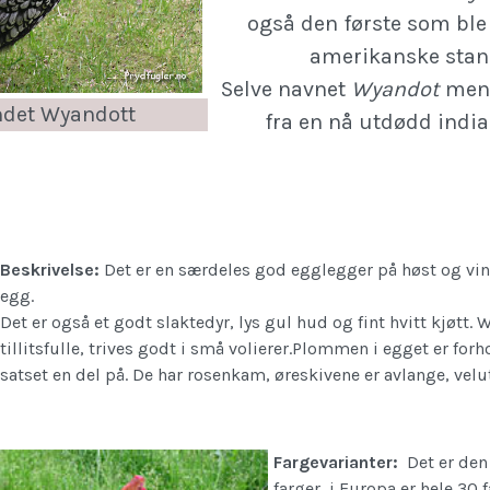
også den første som ble 
amerikanske stan
Selve navnet
Wyandot
men
andet Wyandott
fra en nå utdødd ind
Beskrivelse:
Det er en særdeles god egglegger på høst og vi
egg.
Det er også et godt slaktedyr, lys gul hud og fint hvitt kjøtt.
tillitsfulle, trives godt i små volierer.Plommen i egget er for
satset en del på. De har rosenkam, øreskivene er avlange, velut
Fargevarianter:
Det er den
farger, i Europa er hele 30 