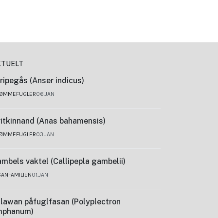
KTUELT
ripegås (Anser indicus)
ØMMEFUGLER
06.JAN
itkinnand (Anas bahamensis)
ØMMEFUGLER
03.JAN
mbels vaktel (Callipepla gambelii)
SANFAMILIEN
01.JAN
lawan påfuglfasan (Polyplectron
mphanum)