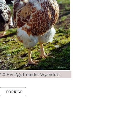
1.0 Hvit/gullrandet Wyandott
FORRIGE ARTIKKEL: BRAHMA
FORRIGE