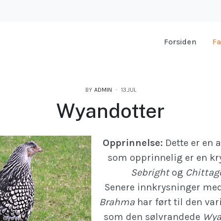
Forsiden
Fa
BY
ADMIN
13.JUL
Wyandotter
Opprinnelse:
Dette er en 
som opprinnelig er en k
Sebright
og
Chittag
Senere innkrysninger me
Brahma
har ført til den va
som den sølvrandede
Wya