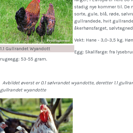
stadig nye kommer til. De m
sorte, gule, blå, røde, søl
gullrandede, hvit gullrande
åkerhønsfarget, sølvtegnede
Vekt: Hane - 3,0-3,5 kg. Høn
1.1 Gullrandet Wyandott
Egg: Skallfarge: fra lysebr
rugeegg: 53-55 gram.
Avbildet øverst er 0.1 sølvrandet wyandotte, deretter 1.1 gullr
gullrandet wyandotte