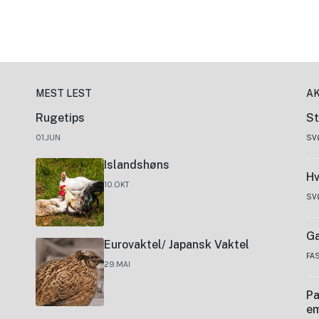
MEST LEST
A
Rugetips
St
01.JUN
SV
Islandshøns
Hv
10.OKT
SV
Ga
Eurovaktel/ Japansk Vaktel
FA
29.MAI
Pa
e