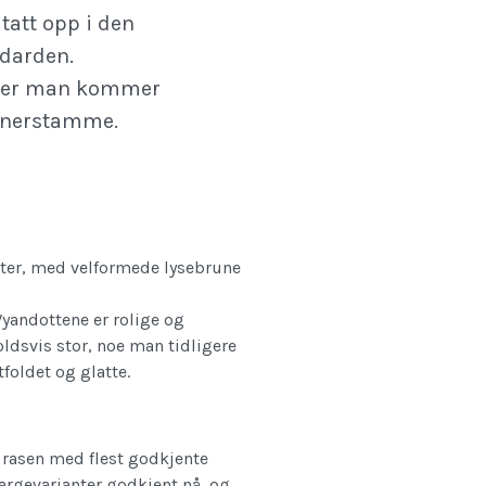
tatt opp i den
darden.
er man kommer
ianerstamme.
nter, med velformede lysebrune
 Wyandottene er rolige og
holdsvis stor, noe man tidligere
foldet og glatte.
 rasen med flest godkjente
fargevarianter godkjent nå, og