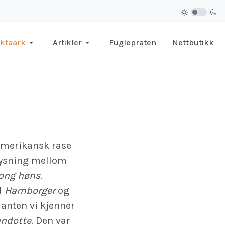
ktaark
Artikler
Fuglepraten
Nettbutikk
amerikansk rase
rysning mellom
ong høns
.
d
Hamborger
og
rianten vi kjenner
ndotte
. Den var