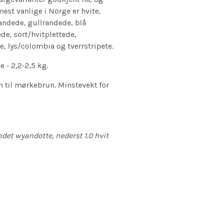
est vanlige i Norge er hvite,
vrandede, gullrandede, blå
de, sort/hvitplettede,
, lys/colombia og tverrstripete.
e - 2,2-2,5 kg.
un til mørkebrun. Minstevekt for
andet wyandotte, nederst 1.0 hvit