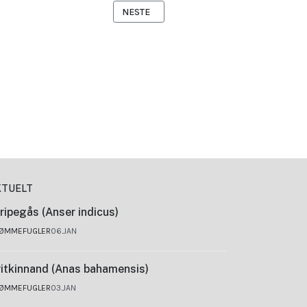
NESTE ARTIKKEL: ODDLEIF RESHEIMS FUG
NESTE
KTUELT
ripegås (Anser indicus)
ØMMEFUGLER
06.JAN
itkinnand (Anas bahamensis)
ØMMEFUGLER
03.JAN