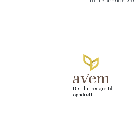
for rennende va
Det du trenger til
oppdrett