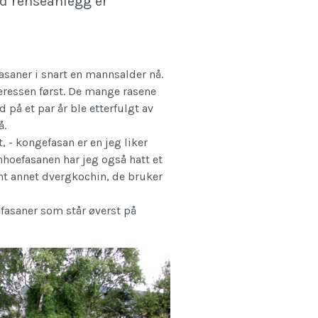
d renseanlegg er
asaner i snart en mannsalder nå.
ressen først. De mange rasene
 på et par år ble etterfulgt av
å.
, - kongefasan er en jeg liker
nhoefasanen har jeg også hatt et
lant annet dvergkochin, de bruker
refasaner som står øverst på