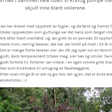
nn ned i dammen hele tiden. Ei kraftig pumpe me
skjult inne blant volierene.
Jan har drevet med oppdrett av fugler, og da først og fremst f
Under oppveksten som guttunge var det høns som fanget inte
tok etter hvert overhånd, og Jan gikk lei en periode. Et opphold
neste trinn, nemlig fasaner, det har Jan holdt på med i 20 år n
Det er mange flotte fasaner sier Jan når jeg spør om en favoritt
godt, dens temperament tiltaler meg, sier han og smiler. Swi
godt forhold til, forteller Jan videre. I en egen voliere gikk b
han som klukkhøns til utruging av fasaneeggene.
Etter noen rolige år er det ny giv hos Jan igjen, det er kvite ø
ønskelisten. :-)