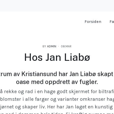
Forsiden
Fa
BY
ADMIN
08.MAR
Hos Jan Liabø
rum av Kristiansund har Jan Liabø skapt 
oase med oppdrett av fugler.
på rekke og rad i en hage godt skjermet for biltraf
blomster i alle farger og varianter omkranser h
hjørnet og skaper liv. Her har Jan laget en kunst