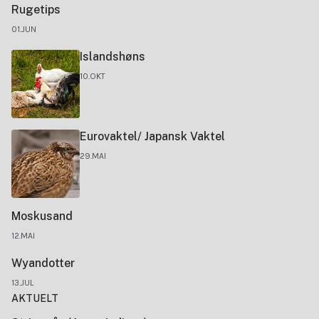
Rugetips
01.JUN
Islandshøns
10.OKT
Eurovaktel/ Japansk Vaktel
29.MAI
Moskusand
12.MAI
Wyandotter
13.JUL
AKTUELT