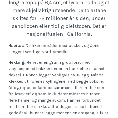
lengre topp på 6,4 cm, et lysere hode og et
mere skjellaktig utseende. De to artene
skiltes for 1-2 millioner år siden, under
senpliocen eller tidlig pleistocen. Det er
nasjonalfuglen i California.
Habitat:
De liker områder med busker, og åpne
skoger i vestlige Nord-Amerika.
Hekking:
Reiret er en grunn grop foret med
vegetasjon på bakken under en busk eller et annet
deksel. Hunnen legger vanligvis ca. 12 egg. Når de
klekkes ut, forenes kyllingene med begge voksne.
Ofte grupperer familier sammen, i flerfamilier som
"fellesavler" og som inkluderer minst to hunner,
flere hanner og mange avkom. Hanner forbundet
med familier er ikke alltid de genetiske fedrene. I
gode år vil hunner legge mer enn en omgang, slik at