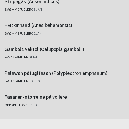
Stripegås (Anser indicus)
SVØMMEFUGLER
06.JAN
Hvitkinnand (Anas bahamensis)
SVØMMEFUGLER
03.JAN
Gambels vaktel (Callipepla gambelii)
FASANFAMILIEN
01.JAN
Palawan påfuglfasan (Polyplectron emphanum)
FASANFAMILIEN
30.DES
Fasaner -størrelse på voliere
OPPDRETT AV
29.DES